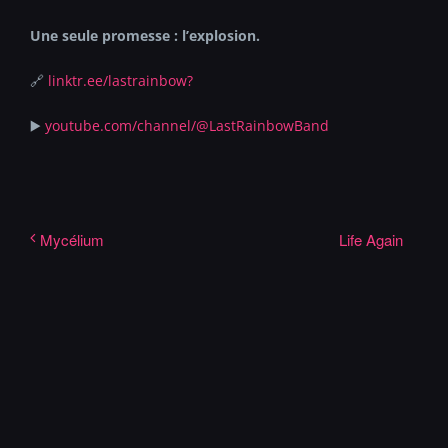
Une seule promesse : l
’
explosion.
🔗
linktr.ee/lastrainbow?
▶️
youtube.com/channel/
@LastRainbowBand
Life Again
Mycélium