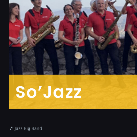
So’Jazz
🎵 Jazz Big Band