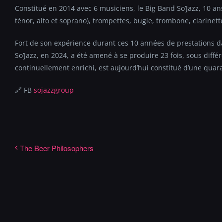
Constitué en 2014 avec 6 musiciens, le Big Band So’Jazz, 10 a
ténor, alto et soprano), trompettes, bugle, trombone, clarinett
Fort de son expérience durant ces 10 années de prestations d
So’Jazz, en 2024, a été amené à se produire 23 fois, sous diffé
continuellement enrichi, est aujourd’hui constitué d’une qua
🔗 FB
sojazzgroup
The Beer Philosophers