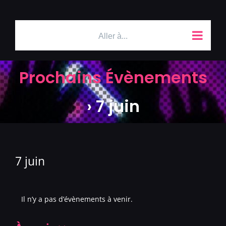
Passer
au
contenu
Aller à...
Prochains Évènements
› 7 juin
7 juin
Il n’y a pas d’évènements à venir.